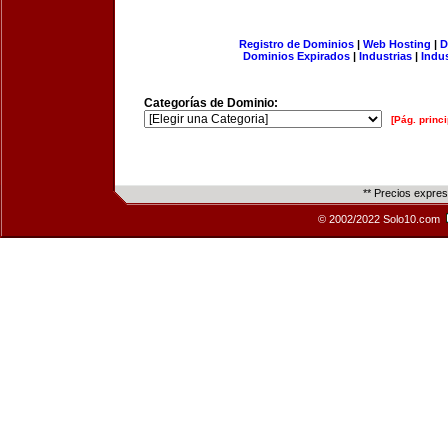
Registro de Dominios
|
Web Hosting
|
D
Dominios Expirados
|
Industrias
|
Indu
Categorías de Dominio:
[Pág. princi
** Precios expre
© 2002/2022 Solo10.com