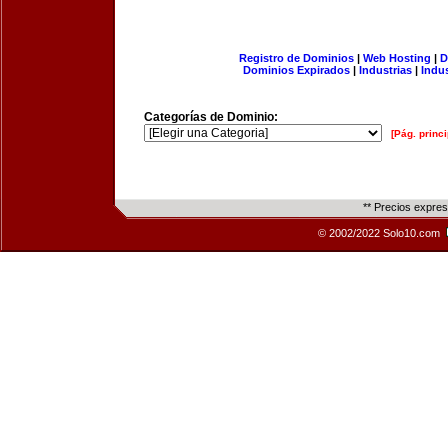
Registro de Dominios
|
Web Hosting
|
D
Dominios Expirados
|
Industrias
|
Indu
Categorías de Dominio:
[Pág. princi
** Precios expre
© 2002/2022 Solo10.com