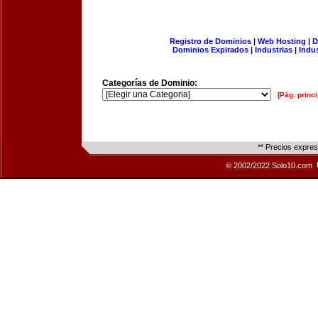
Registro de Dominios
|
Web Hosting
|
D
Dominios Expirados
|
Industrias
|
Indu
Categorías de Dominio:
[Pág. princi
** Precios expre
© 2002/2022 Solo10.com