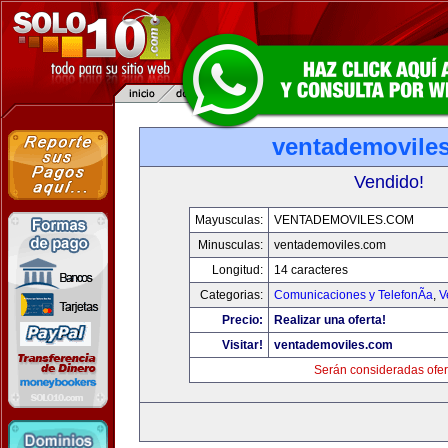
ventademovile
Vendido!
Mayusculas:
VENTADEMOVILES.COM
Minusculas:
ventademoviles.com
Longitud:
14 caracteres
Categorias:
Comunicaciones y TelefonÃ­a
,
V
Precio:
Realizar una oferta!
Visitar!
ventademoviles.com
Serán consideradas ofer