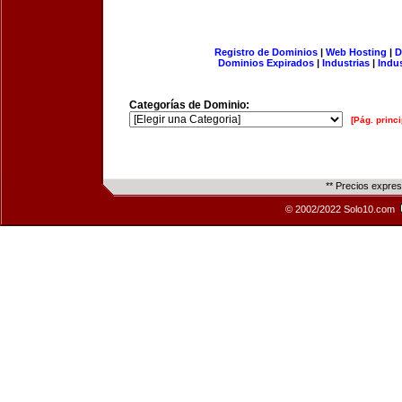
Registro de Dominios
|
Web Hosting
|
D
Dominios Expirados
|
Industrias
|
Indu
Categorías de Dominio:
[Pág. princi
** Precios expre
© 2002/2022 Solo10.com