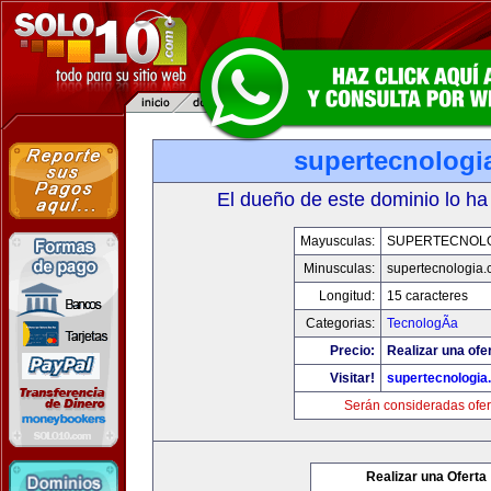
supertecnologi
El dueño de este dominio lo ha
Mayusculas:
SUPERTECNOL
Minusculas:
supertecnologia
Longitud:
15 caracteres
Categorias:
TecnologÃ­a
Precio:
Realizar una ofe
Visitar!
supertecnologia
Serán consideradas ofer
Realizar una Oferta