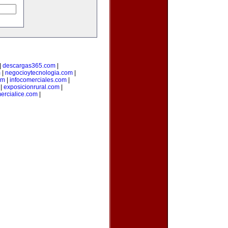
|
descargas365.com
|
m
|
negocioytecnologia.com
|
om
|
infocomerciales.com
|
|
exposicionrural.com
|
ercialice.com
|