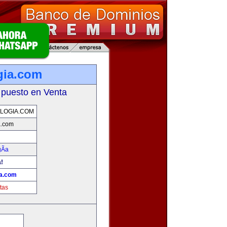
gia.com
 puesto en Venta
LOGIA.COM
a.com
Ã­a
a!
ia.com
tas