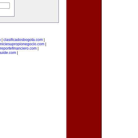
m
|
clasificadosbogota.com
|
iniciesupropionegocio.com
|
reportefinanciero.com
|
guide.com
|