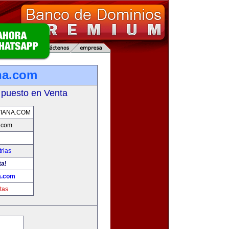
ana.com
 puesto en Venta
VIANA.COM
a.com
rias
ta!
na.com
tas