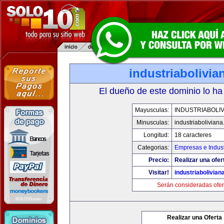
industriabolivi
El dueño de este dominio lo ha
Mayusculas:
INDUSTRIABOLI
Minusculas:
industriabolivian
Longitud:
18 caracteres
Categorias:
Empresas e Indust
Precio:
Realizar una ofer
Visitar!
industriabolivia
Serán consideradas ofer
Realizar una Oferta