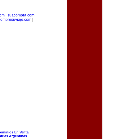
com
|
suacompra.com
|
compresuviaje.com
|
|
ominios En Venta
strias Argentinas