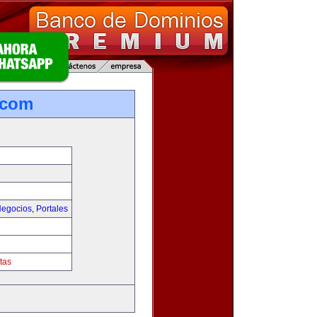
.com
egocios
,
Portales
tas