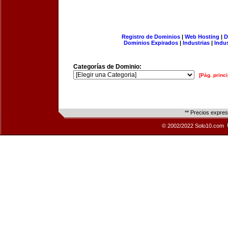
Registro de Dominios
|
Web Hosting
|
D
Dominios Expirados
|
Industrias
|
Indu
Categorías de Dominio:
[Pág. princi
** Precios expre
© 2002/2022 Solo10.com