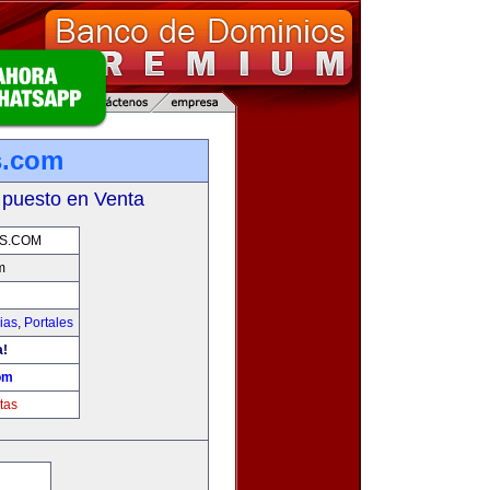
s.com
 puesto en Venta
S.COM
m
ias
,
Portales
a!
om
tas