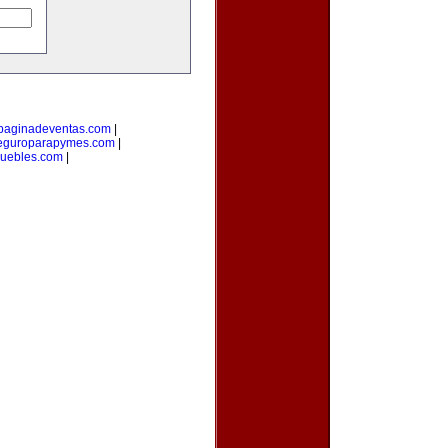
paginadeventas.com
|
eguroparapymes.com
|
muebles.com
|