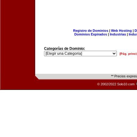
Registro de Dominios
|
Web Hosting
|
D
Dominios Expirados
|
Industrias
|
Indu
Categorías de Dominio:
[Pág. princi
** Precios expre
© 2002/2022 Solo10.com