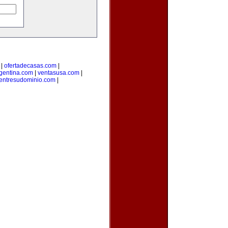
|
ofertadecasas.com
|
rgentina.com
|
ventasusa.com
|
entresudominio.com
|