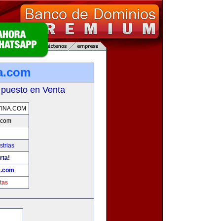
a.com
 puesto en Venta
INA.COM
.com
strias
rta!
a.com
tas