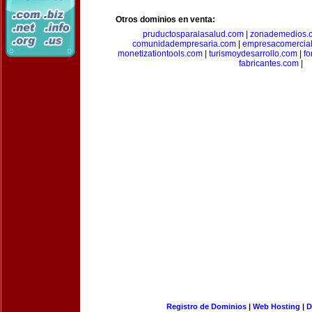
Otros dominios en venta:
pruductosparalasalud.com
|
zonademedios.
comunidadempresaria.com
|
empresacomercia
monetizationtools.com
|
turismoydesarrollo.com
|
fo
fabricantes.com
|
Registro de Dominios
|
Web Hosting
|
D