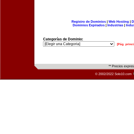
Registro de Dominios
|
Web Hosting
|
D
Dominios Expirados
|
Industrias
|
Indu
Categorías de Dominio:
[Pág. princi
** Precios expre
© 2002/2022 Solo10.com