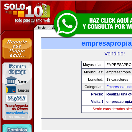
empresapropi
Vendido!
Mayusculas:
EMPRESAPRO
Minusculas:
empresapropia
Longitud:
13 caracteres
Categorias:
Empresas e Indu
Precio:
Realizar una of
Visitar!
empresapropi
Serán consideradas ofer