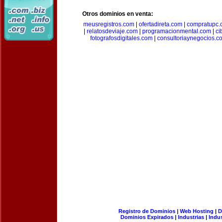
Otros dominios en venta:
meusregistros.com
|
ofertadireta.com
|
compratupc.
|
relatosdeviaje.com
|
programacionmental.com
|
ci
fotografosdigitales.com
|
consultoriaynegocios.c
Registro de Dominios
|
Web Hosting
|
D
Dominios Expirados
|
Industrias
|
Indu