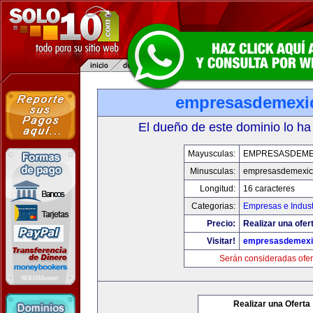
empresasdemexi
El dueño de este dominio lo ha
Mayusculas:
EMPRESASDEME
Minusculas:
empresasdemexic
Longitud:
16 caracteres
Categorias:
Empresas e Indust
Precio:
Realizar una ofer
Visitar!
empresasdemexi
Serán consideradas ofer
Realizar una Oferta