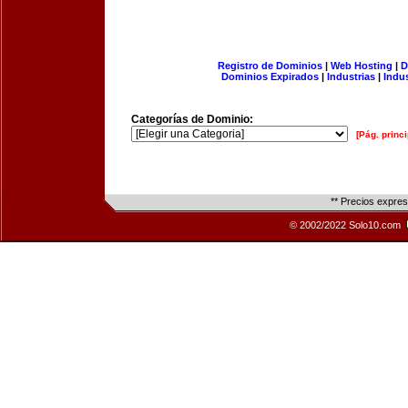
Registro de Dominios
|
Web Hosting
|
D
Dominios Expirados
|
Industrias
|
Indu
Categorías de Dominio:
[Pág. princi
** Precios expre
© 2002/2022 Solo10.com