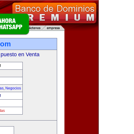
com
 puesto en Venta
M
ias
,
Negocios
!
tas