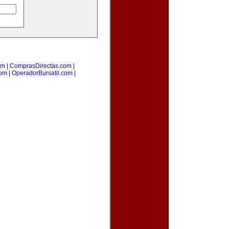
om
|
ComprasDirectas.com
|
com
|
OperadorBursatil.com
|