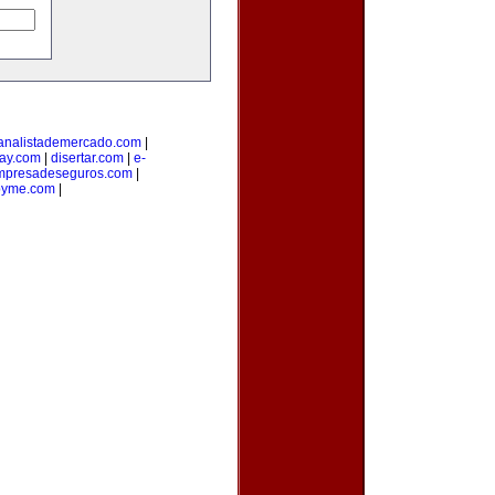
analistademercado.com
|
ay.com
|
disertar.com
|
e-
mpresadeseguros.com
|
pyme.com
|