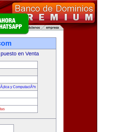
.com
 puesto en Venta
mÃ¡tica y ComputaciÃ³n
tas