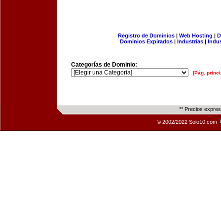
Registro de Dominios
|
Web Hosting
|
D
Dominios Expirados
|
Industrias
|
Indu
Categorías de Dominio:
[Pág. princi
** Precios expre
© 2002/2022 Solo10.com