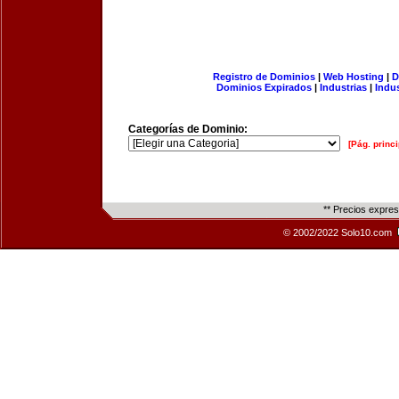
Registro de Dominios
|
Web Hosting
|
D
Dominios Expirados
|
Industrias
|
Indu
Categorías de Dominio:
[Pág. princi
** Precios expre
© 2002/2022 Solo10.com