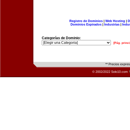
Registro de Dominios
|
Web Hosting
|
D
Dominios Expirados
|
Industrias
|
Indu
Categorías de Dominio:
[Pág. princi
** Precios expre
© 2002/2022 Solo10.com