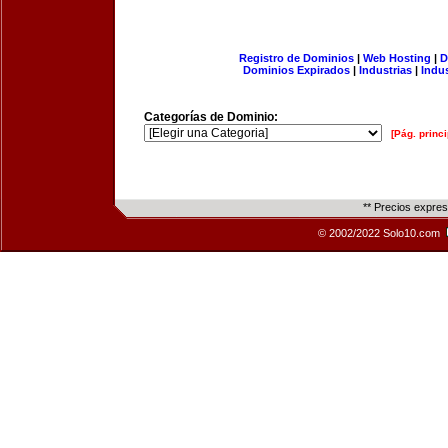
Registro de Dominios
|
Web Hosting
|
D
Dominios Expirados
|
Industrias
|
Indu
Categorías de Dominio:
[Pág. princi
** Precios expre
© 2002/2022 Solo10.com