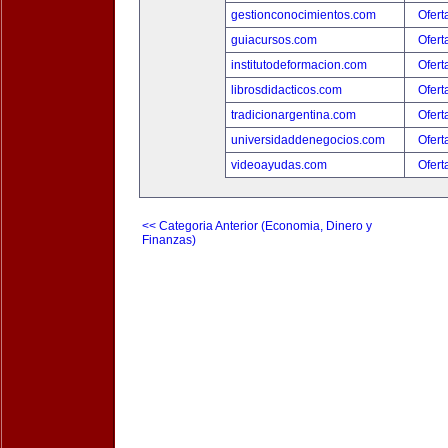
gestionconocimientos.com
Ofert
guiacursos.com
Ofert
institutodeformacion.com
Ofert
librosdidacticos.com
Ofert
tradicionargentina.com
Ofert
universidaddenegocios.com
Ofert
videoayudas.com
Ofert
<< Categoria Anterior (Economia, Dinero y
Finanzas)