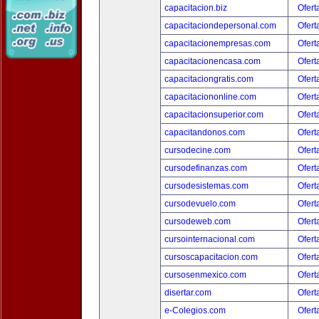
capacitacion.biz
Ofert
capacitaciondepersonal.com
Ofert
capacitacionempresas.com
Ofert
capacitacionencasa.com
Ofert
capacitaciongratis.com
Ofert
capacitaciononline.com
Ofert
capacitacionsuperior.com
Ofert
capacitandonos.com
Ofert
cursodecine.com
Ofert
cursodefinanzas.com
Ofert
cursodesistemas.com
Ofert
cursodevuelo.com
Ofert
cursodeweb.com
Ofert
cursointernacional.com
Ofert
cursoscapacitacion.com
Ofert
cursosenmexico.com
Ofert
disertar.com
Ofert
e-Colegios.com
Ofert