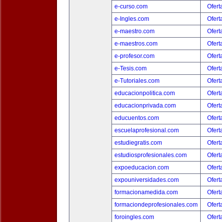
e-curso.com
Ofert
e-Ingles.com
Ofert
e-maestro.com
Ofert
e-maestros.com
Ofert
e-profesor.com
Ofert
e-Tesis.com
Ofert
e-Tutoriales.com
Ofert
educacionpolitica.com
Ofert
educacionprivada.com
Ofert
educuentos.com
Ofert
escuelaprofesional.com
Ofert
estudiegratis.com
Ofert
estudiosprofesionales.com
Ofert
expoeducacion.com
Ofert
expouniversidades.com
Ofert
formacionamedida.com
Ofert
formaciondeprofesionales.com
Ofert
foroingles.com
Ofert